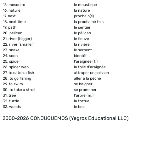
15.
mosquito
le moustique
16.
nature
la nature
17.
next
prochain(e)
18.
next time
la prochaine fois
19.
path
le sentier
20.
pelican
le pélican
21.
river (bigger)
le fleuve
22.
river (smaller)
la rivière
23.
snake
le serpent
24.
soon
bientôt
25.
spider
l'araignée (f.)
26.
spider web
la toile d'araignée
27.
to catch a fish
attraper un poisson
28.
to go fishing
aller à la pêche
29.
to swim
se baigner
30.
to take a stroll
se promener
31.
tree
l'arbre (m.)
32.
turtle
la tortue
33.
woods
le bois
2000-2026 CONJUGUEMOS (Yegros Educational LLC)