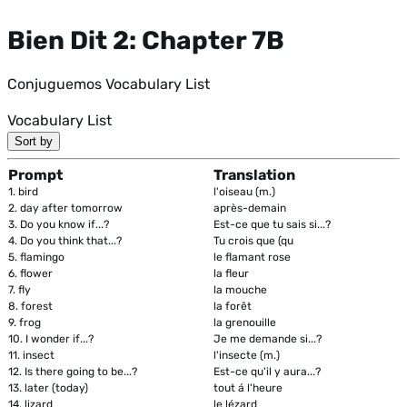
Bien Dit 2: Chapter 7B
Conjuguemos Vocabulary List
Vocabulary List
Sort by
Prompt
Translation
1.
bird
l'oiseau (m.)
2.
day after tomorrow
après-demain
3.
Do you know if...?
Est-ce que tu sais si...?
4.
Do you think that...?
Tu crois que (qu
5.
flamingo
le flamant rose
6.
flower
la fleur
7.
fly
la mouche
8.
forest
la forêt
9.
frog
la grenouille
10.
I wonder if...?
Je me demande si...?
11.
insect
l'insecte (m.)
12.
Is there going to be...?
Est-ce qu'il y aura...?
13.
later (today)
tout á l'heure
14.
lizard
le lézard